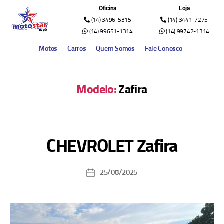
Oficina
Loja
(14) 3496-5315
(14) 3441-7275
(14) 99651-1314
(14) 99742-1314
Motos
Carros
Quem Somos
Fale Conosco
Modelo:
Zafira
CHEVROLET Zafira
25/08/2025