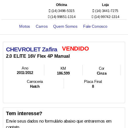
Oficina
Loja
(14) 3496-5315
(14) 3441-7275
(14) 99651-1314
(14) 99742-1314
Motos
Carros
Quem Somos
Fale Conosco
VENDIDO
CHEVROLET Zafira
2.0
ELITE
16V
Flex
4P
Manual
Ano
KM
Cor
2011
/
2012
186.599
Cinza
Carroceria
Placa Final
Hatch
8
Tem interesse?
Envie seus dados no formulário abaixo que entraremos em
contato