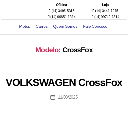
Oficina
Loja
(14) 3496-5315
(14) 3441-7275
(14) 99651-1314
(14) 99742-1314
Motos
Carros
Quem Somos
Fale Conosco
Modelo:
CrossFox
VOLKSWAGEN CrossFox
11/03/2025