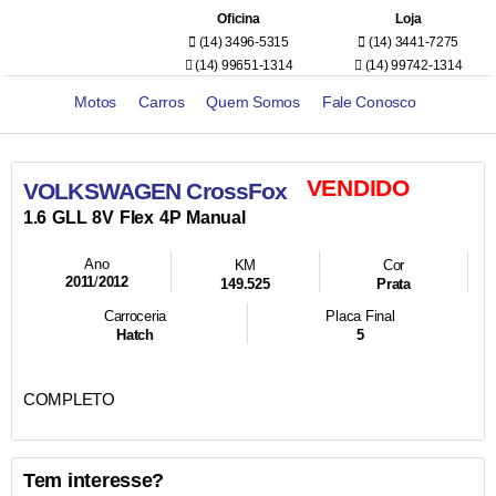
Oficina
Loja
(14) 3496-5315
(14) 3441-7275
(14) 99651-1314
(14) 99742-1314
Motos
Carros
Quem Somos
Fale Conosco
VENDIDO
VOLKSWAGEN CrossFox
1.6
GLL
8V
Flex
4P
Manual
Ano
KM
Cor
2011
/
2012
149.525
Prata
Carroceria
Placa Final
Hatch
5
COMPLETO
Tem interesse?