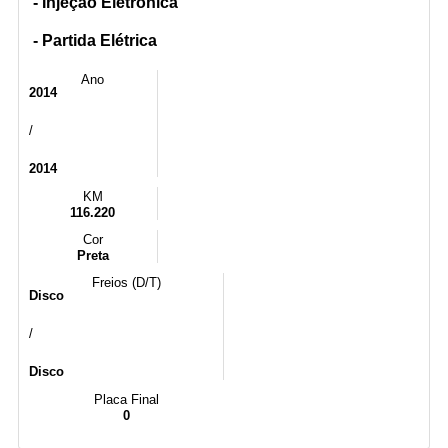
- Injeção Eletrônica
- Partida Elétrica
Ano
2014
/
2014
KM
116.220
Cor
Preta
Freios (D/T)
Disco
/
Disco
Placa Final
0