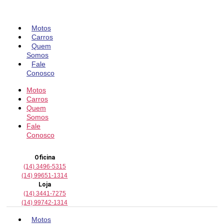
Pular
para
o
Motos
conteúdo
Carros
Quem
Somos
Fale
Conosco
Motos
Carros
Quem
Somos
Fale
Conosco
Oficina
(14) 3496-5315
(14) 99651-1314
Loja
(14) 3441-7275
(14) 99742-1314
Motos