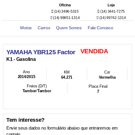
Oficina
Loja
(14) 3496-5315
(14) 3441-7275
(14) 99651-1314
(14) 99742-1314
Motos
Carros
Quem Somos
Fale Conosco
VENDIDA
YAMAHA YBR125 Factor
K1 -
Gasolina
Ano
KM
Cor
2014
/
2015
64.271
Vermelha
Freios (D/T)
Placa Final
Tambor
/
Tambor
7
Tem interesse?
Envie seus dados no formulário abaixo que entraremos em
contato