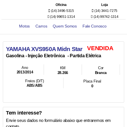
Oficina
Loja
(14) 3496-5315
(14) 3441-7275
(14) 99651-1314
(14) 99742-1314
Motos
Carros
Quem Somos
Fale Conosco
VENDIDA
YAMAHA XVS950A Midn Star
- Injeção Eletrônica
- Partida Elétrica
Gasolina
Ano
KM
Cor
2013
/
2014
28.266
Branca
Freios (D/T)
Placa Final
ABS
/
ABS
0
Tem interesse?
Envie seus dados no formulário abaixo que entraremos em
contato