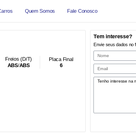
Carros
Quem Somos
Fale Conosco
Tem interesse?
Envie seus dados no 
Freios (D/T)
Placa Final
6
ABS
/
ABS