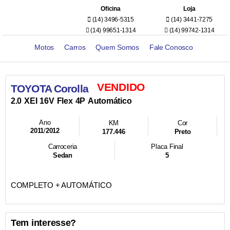
Oficina
Loja
(14) 3496-5315
(14) 3441-7275
(14) 99651-1314
(14) 99742-1314
Motos
Carros
Quem Somos
Fale Conosco
VENDIDO
TOYOTA Corolla
2.0
XEI
16V
Flex
4P
Automático
Ano
KM
Cor
2011
/
2012
177.446
Preto
Carroceria
Placa Final
Sedan
5
COMPLETO + AUTOMÁTICO
Tem interesse?