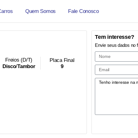
Carros
Quem Somos
Fale Conosco
Tem interesse?
Envie seus dados no 
Freios (D/T)
Placa Final
9
Disco
/
Tambor