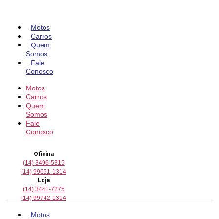
Pular
para
o
Motos
conteúdo
Carros
Quem
Somos
Fale
Conosco
Motos
Carros
Quem
Somos
Fale
Conosco
Oficina
(14) 3496-5315
(14) 99651-1314
Loja
(14) 3441-7275
(14) 99742-1314
Motos