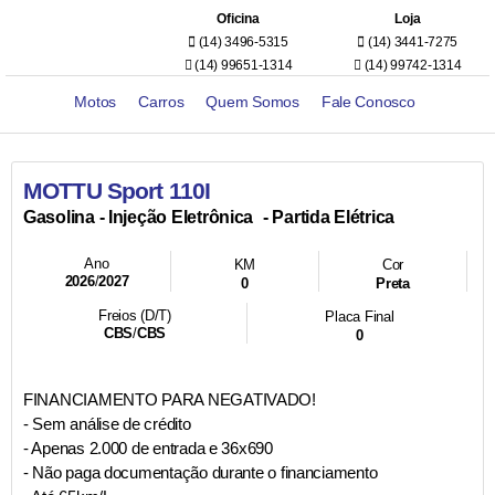
Oficina
Loja
(14) 3496-5315
(14) 3441-7275
(14) 99651-1314
(14) 99742-1314
Motos
Carros
Quem Somos
Fale Conosco
MOTTU Sport 110I
- Injeção Eletrônica
- Partida Elétrica
Gasolina
Ano
KM
Cor
2026
/
2027
0
Preta
Freios (D/T)
Placa Final
CBS
/
CBS
0
FINANCIAMENTO PARA NEGATIVADO!
- Sem análise de crédito
- Apenas 2.000 de entrada e 36x690
- Não paga documentação durante o financiamento