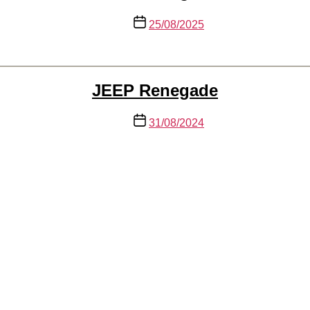
Data
25/08/2025
de
publicação
JEEP Renegade
Data
31/08/2024
de
publicação