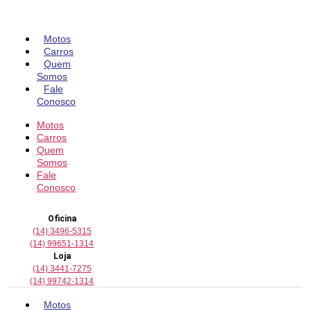
Pular
para
o
Motos
conteúdo
Carros
Quem
Somos
Fale
Conosco
Motos
Carros
Quem
Somos
Fale
Conosco
Oficina
(14) 3496-5315
(14) 99651-1314
Loja
(14) 3441-7275
(14) 99742-1314
Motos