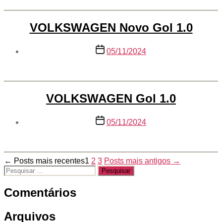
VOLKSWAGEN Novo Gol 1.0
Data
05/11/2024
de
publicação
VOLKSWAGEN Gol 1.0
Data
05/11/2024
de
publicação
Paginação
←
Posts
mais recentes
1
2
3
Posts
mais antigos
→
Pesquisar
de
por:
posts
Comentários
Arquivos