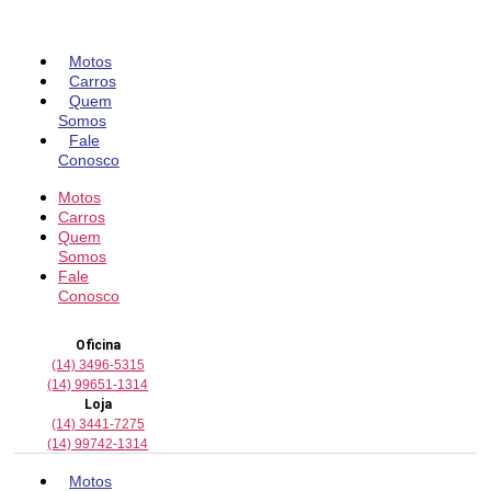
Pular
para
o
Motos
conteúdo
Carros
Quem
Somos
Fale
Conosco
Motos
Carros
Quem
Somos
Fale
Conosco
Oficina
(14) 3496-5315
(14) 99651-1314
Loja
(14) 3441-7275
(14) 99742-1314
Motos