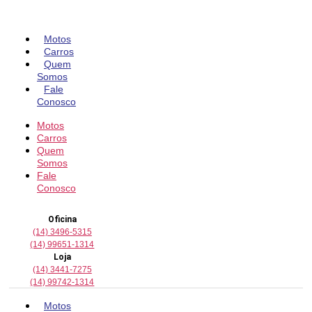
Pular
para
o
Motos
conteúdo
Carros
Quem
Somos
Fale
Conosco
Motos
Carros
Quem
Somos
Fale
Conosco
Oficina
(14) 3496-5315
(14) 99651-1314
Loja
(14) 3441-7275
(14) 99742-1314
Motos