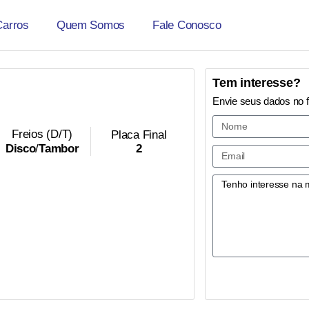
Carros
Quem Somos
Fale Conosco
Tem interesse?
Envie seus dados no 
Freios (D/T)
Placa Final
2
Disco
/
Tambor