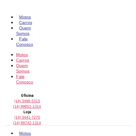
Pular
para
o
Motos
conteúdo
Carros
Quem
Somos
Fale
Conosco
Motos
Carros
Quem
Somos
Fale
Conosco
Oficina
(14) 3496-5315
(14) 99651-1314
Loja
(14) 3441-7275
(14) 99742-1314
Motos