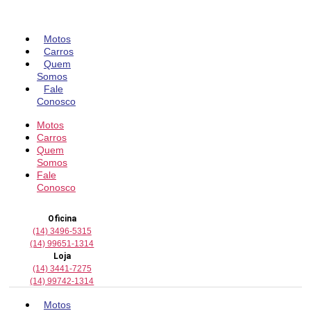
Pular
para
o
Motos
conteúdo
Carros
Quem
Somos
Fale
Conosco
Motos
Carros
Quem
Somos
Fale
Conosco
Oficina
(14) 3496-5315
(14) 99651-1314
Loja
(14) 3441-7275
(14) 99742-1314
Motos