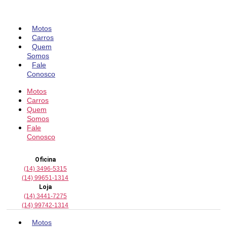
Pular
para
o
Motos
conteúdo
Carros
Quem
Somos
Fale
Conosco
Motos
Carros
Quem
Somos
Fale
Conosco
Oficina
(14) 3496-5315
(14) 99651-1314
Loja
(14) 3441-7275
(14) 99742-1314
Motos