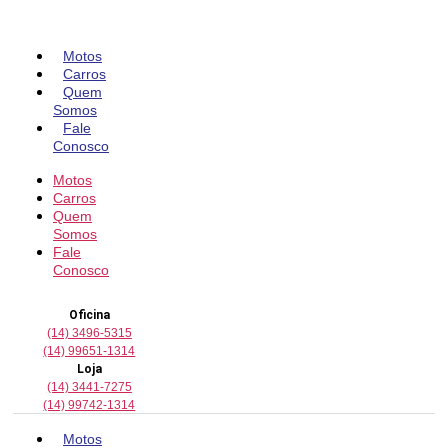
Pular
para
o
Motos
conteúdo
Carros
Quem
Somos
Fale
Conosco
Motos
Carros
Quem
Somos
Fale
Conosco
Oficina
(14) 3496-5315
(14) 99651-1314
Loja
(14) 3441-7275
(14) 99742-1314
Motos