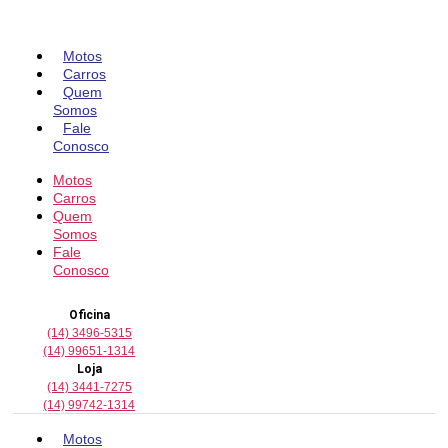
Pular
para
o
Motos
conteúdo
Carros
Quem
Somos
Fale
Conosco
Motos
Carros
Quem
Somos
Fale
Conosco
Oficina
(14) 3496-5315
(14) 99651-1314
Loja
(14) 3441-7275
(14) 99742-1314
Motos