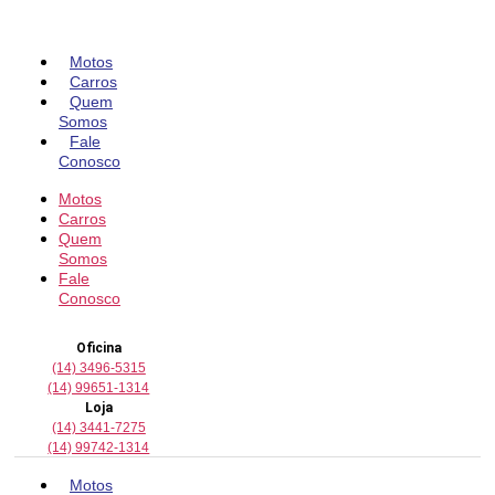
Pular
para
o
Motos
conteúdo
Carros
Quem
Somos
Fale
Conosco
Motos
Carros
Quem
Somos
Fale
Conosco
Oficina
(14) 3496-5315
(14) 99651-1314
Loja
(14) 3441-7275
(14) 99742-1314
Motos