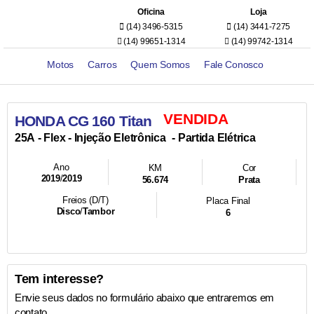
Oficina
Loja
(14) 3496-5315
(14) 3441-7275
(14) 99651-1314
(14) 99742-1314
Motos
Carros
Quem Somos
Fale Conosco
VENDIDA
HONDA CG 160 Titan
- Injeção Eletrônica
- Partida Elétrica
25A -
Flex
Ano
KM
Cor
2019
/
2019
56.674
Prata
Freios (D/T)
Placa Final
Disco
/
Tambor
6
Tem interesse?
Envie seus dados no formulário abaixo que entraremos em
contato