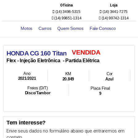
Oficina
Loja
(14) 3496-5315
(14) 3441-7275
(14) 99651-1314
(14) 99742-1314
Motos
Carros
Quem Somos
Fale Conosco
VENDIDA
HONDA CG 160 Titan
- Injeção Eletrônica
- Partida Elétrica
Flex
Ano
KM
Cor
2021
/
2021
20.849
Azul
Freios (D/T)
Placa Final
Disco
/
Tambor
9
Tem interesse?
Envie seus dados no formulário abaixo que entraremos em
contato