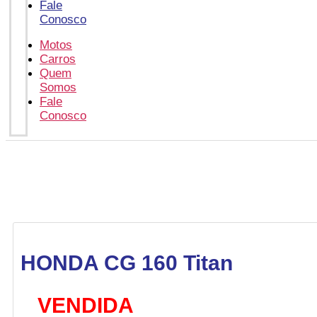
Fale
Conosco
Motos
Carros
Quem
Somos
Fale
Conosco
HONDA CG 160 Titan
VENDIDA