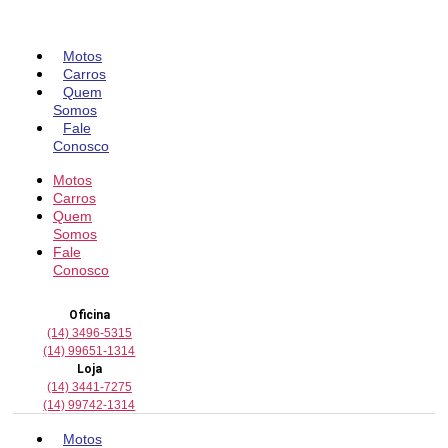
Pular
para
o
Motos
conteúdo
Carros
Quem
Somos
Fale
Conosco
Motos
Carros
Quem
Somos
Fale
Conosco
Oficina
(14) 3496-5315
(14) 99651-1314
Loja
(14) 3441-7275
(14) 99742-1314
Motos