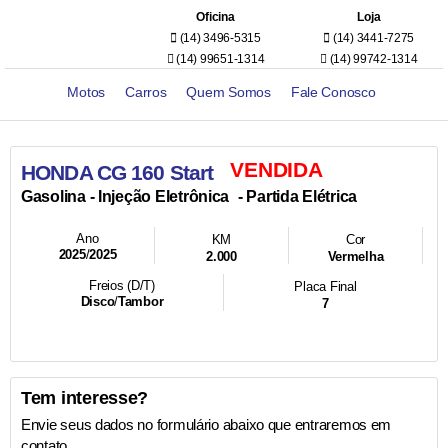
Oficina
Loja
(14) 3496-5315
(14) 3441-7275
(14) 99651-1314
(14) 99742-1314
Motos
Carros
Quem Somos
Fale Conosco
VENDIDA
HONDA CG 160 Start
- Injeção Eletrônica
- Partida Elétrica
Gasolina
Ano
KM
Cor
2025
/
2025
2.000
Vermelha
Freios (D/T)
Placa Final
Disco
/
Tambor
7
Tem interesse?
Envie seus dados no formulário abaixo que entraremos em
contato