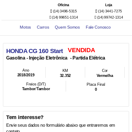
Oficina
Loja
(14) 3496-5315
(14) 3441-7275
(14) 99651-1314
(14) 99742-1314
Motos
Carros
Quem Somos
Fale Conosco
VENDIDA
HONDA CG 160 Start
- Injeção Eletrônica
- Partida Elétrica
Gasolina
Ano
KM
Cor
2018
/
2019
32.352
Vermelha
Freios (D/T)
Placa Final
Tambor
/
Tambor
0
Tem interesse?
Envie seus dados no formulário abaixo que entraremos em
contato