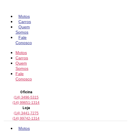
Pular
para
o
Motos
conteúdo
Carros
Quem
Somos
Fale
Conosco
Motos
Carros
Quem
Somos
Fale
Conosco
Oficina
(14) 3496-5315
(14) 99651-1314
Loja
(14) 3441-7275
(14) 99742-1314
Motos