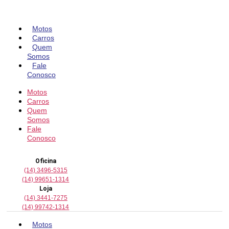
Pular
para
o
Motos
conteúdo
Carros
Quem
Somos
Fale
Conosco
Motos
Carros
Quem
Somos
Fale
Conosco
Oficina
(14) 3496-5315
(14) 99651-1314
Loja
(14) 3441-7275
(14) 99742-1314
Motos