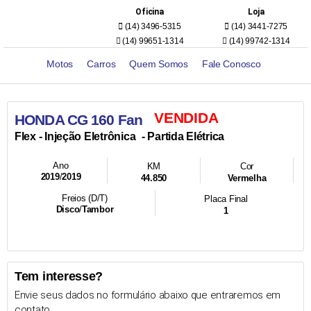
Oficina
Loja
(14) 3496-5315
(14) 3441-7275
(14) 99651-1314
(14) 99742-1314
Motos
Carros
Quem Somos
Fale Conosco
VENDIDA
HONDA CG 160 Fan
- Injeção Eletrônica
- Partida Elétrica
Flex
Ano
KM
Cor
2019
/
2019
44.850
Vermelha
Freios (D/T)
Placa Final
Disco
/
Tambor
1
Tem interesse?
Envie seus dados no formulário abaixo que entraremos em
contato