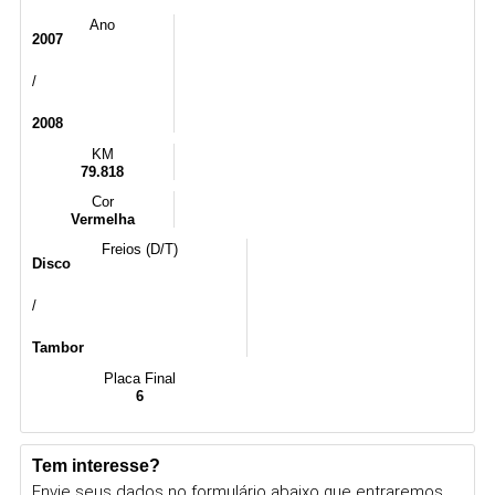
Ano
2007
/
2008
KM
79.818
Cor
Vermelha
Freios (D/T)
Disco
/
Tambor
Placa Final
6
Tem interesse?
Envie seus dados no formulário abaixo que entraremos