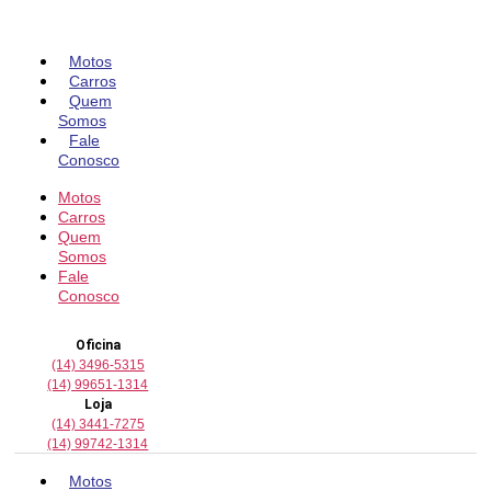
Pular
para
o
Motos
conteúdo
Carros
Quem
Somos
Fale
Conosco
Motos
Carros
Quem
Somos
Fale
Conosco
Oficina
(14) 3496-5315
(14) 99651-1314
Loja
(14) 3441-7275
(14) 99742-1314
Motos