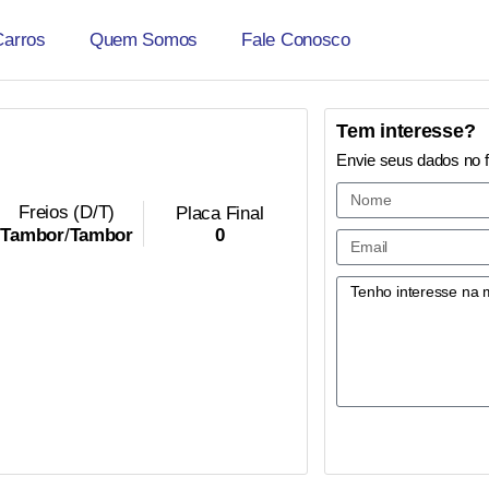
Carros
Quem Somos
Fale Conosco
Tem interesse?
Envie seus dados no 
Freios (D/T)
Placa Final
0
Tambor
/
Tambor