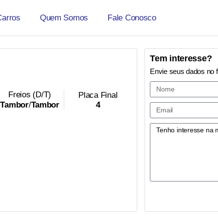
Carros
Quem Somos
Fale Conosco
Tem interesse?
Envie seus dados no 
Freios (D/T)
Placa Final
4
Tambor
/
Tambor