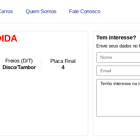
Carros
Quem Somos
Fale Conosco
IDA
Tem interesse?
Envie seus dados no 
Freios (D/T)
Placa Final
4
Disco
/
Tambor