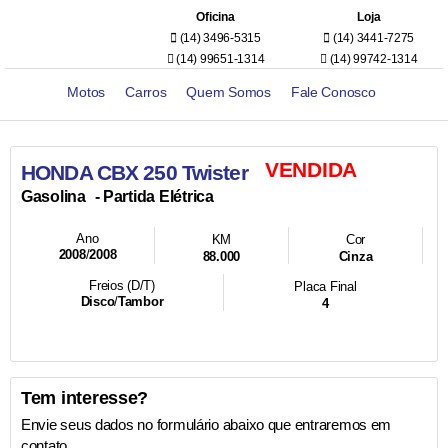
Oficina
Loja
(14) 3496-5315
(14) 3441-7275
(14) 99651-1314
(14) 99742-1314
Motos
Carros
Quem Somos
Fale Conosco
VENDIDA
HONDA CBX 250 Twister
- Partida Elétrica
Gasolina
Ano
KM
Cor
2008
/
2008
88.000
Cinza
Freios (D/T)
Placa Final
Disco
/
Tambor
4
Tem interesse?
Envie seus dados no formulário abaixo que entraremos em
contato