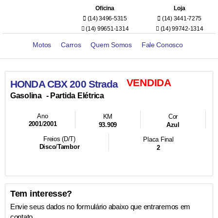
Oficina
Loja
(14) 3496-5315
(14) 3441-7275
(14) 99651-1314
(14) 99742-1314
Motos
Carros
Quem Somos
Fale Conosco
VENDIDA
HONDA CBX 200 Strada
- Partida Elétrica
Gasolina
Ano
KM
Cor
2001
/
2001
93.909
Azul
Freios (D/T)
Placa Final
Disco
/
Tambor
2
Tem interesse?
Envie seus dados no formulário abaixo que entraremos em
contato