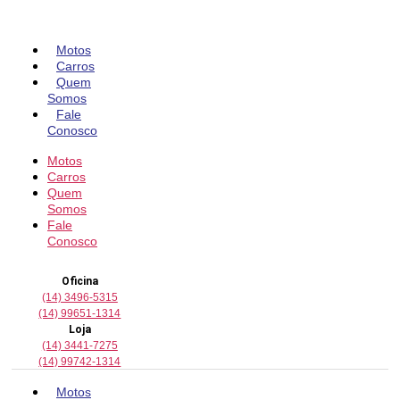
Pular
para
o
Motos
conteúdo
Carros
Quem
Somos
Fale
Conosco
Motos
Carros
Quem
Somos
Fale
Conosco
Oficina
(14) 3496-5315
(14) 99651-1314
Loja
(14) 3441-7275
(14) 99742-1314
Motos