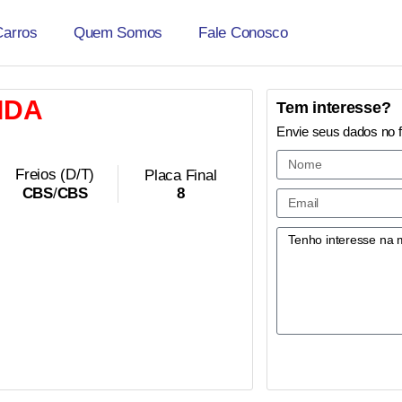
Carros
Quem Somos
Fale Conosco
IDA
Tem interesse?
Envie seus dados no 
Freios (D/T)
Placa Final
8
CBS
/
CBS