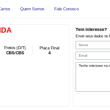
Carros
Quem Somos
Fale Conosco
IDA
Tem interesse?
Envie seus dados no 
Freios (D/T)
Placa Final
4
CBS
/
CBS