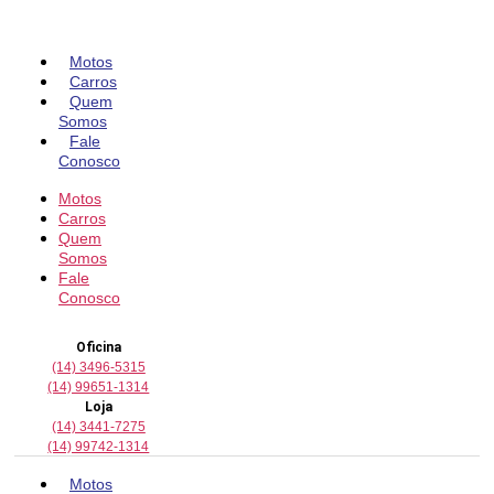
Pular
para
o
Motos
conteúdo
Carros
Quem
Somos
Fale
Conosco
Motos
Carros
Quem
Somos
Fale
Conosco
Oficina
(14) 3496-5315
(14) 99651-1314
Loja
(14) 3441-7275
(14) 99742-1314
Motos