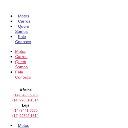
Pular
para
o
Motos
conteúdo
Carros
Quem
Somos
Fale
Conosco
Motos
Carros
Quem
Somos
Fale
Conosco
Oficina
(14) 3496-5315
(14) 99651-1314
Loja
(14) 3441-7275
(14) 99742-1314
Motos