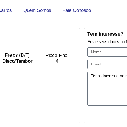
Carros
Quem Somos
Fale Conosco
Tem interesse?
Envie seus dados no 
Freios (D/T)
Placa Final
4
Disco
/
Tambor