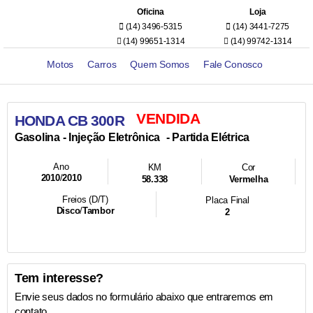
Oficina
Loja
(14) 3496-5315
(14) 3441-7275
(14) 99651-1314
(14) 99742-1314
Motos
Carros
Quem Somos
Fale Conosco
VENDIDA
HONDA CB 300R
- Injeção Eletrônica
- Partida Elétrica
Gasolina
Ano
KM
Cor
2010
/
2010
58.338
Vermelha
Freios (D/T)
Placa Final
Disco
/
Tambor
2
Tem interesse?
Envie seus dados no formulário abaixo que entraremos em
contato