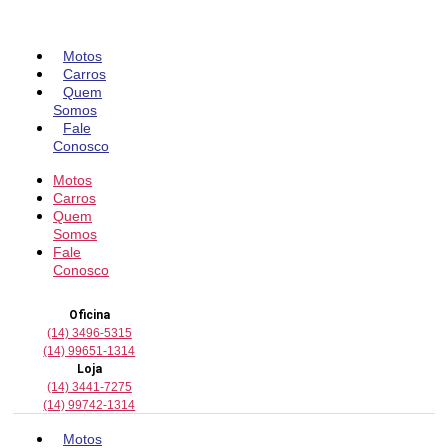
Pular
para
o
Motos
conteúdo
Carros
Quem
Somos
Fale
Conosco
Motos
Carros
Quem
Somos
Fale
Conosco
Oficina
(14) 3496-5315
(14) 99651-1314
Loja
(14) 3441-7275
(14) 99742-1314
Motos