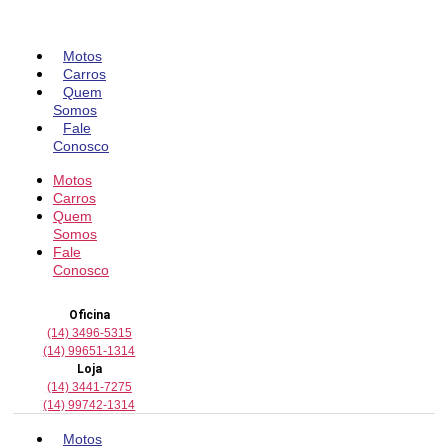
Pular
para
o
Motos
conteúdo
Carros
Quem
Somos
Fale
Conosco
Motos
Carros
Quem
Somos
Fale
Conosco
Oficina
(14) 3496-5315
(14) 99651-1314
Loja
(14) 3441-7275
(14) 99742-1314
Motos