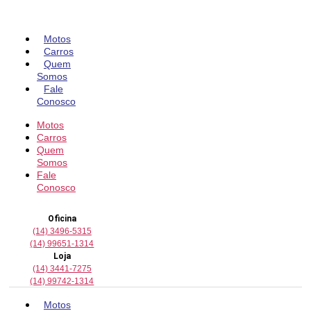
Pular
para
o
Motos
conteúdo
Carros
Quem
Somos
Fale
Conosco
Motos
Carros
Quem
Somos
Fale
Conosco
Oficina
(14) 3496-5315
(14) 99651-1314
Loja
(14) 3441-7275
(14) 99742-1314
Motos