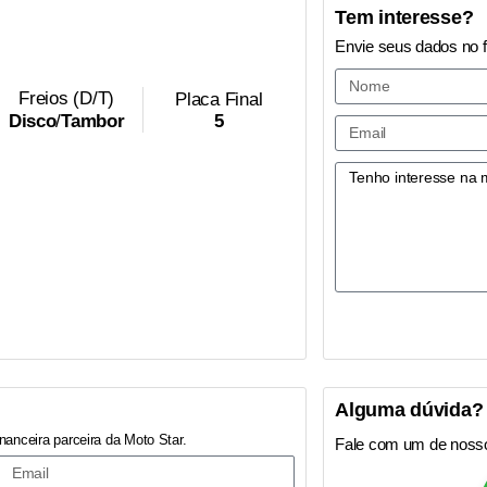
Tem interesse?
Envie seus dados no 
Freios (D/T)
Placa Final
5
Disco
/
Tambor
Alguma dúvida?
nanceira parceira da Moto Star.
Fale com um de noss