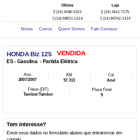
Oficina
Loja
(14) 3496-5315
(14) 3441-7275
(14) 99651-1314
(14) 99742-1314
Motos
Carros
Quem Somos
Fale Conosco
VENDIDA
HONDA Biz 125
- Partida Elétrica
ES -
Gasolina
Ano
KM
Cor
2007
/
2007
57.313
Azul
Freios (D/T)
Placa Final
Tambor
/
Tambor
9
Tem interesse?
Envie seus dados no formulário abaixo que entraremos em
contato